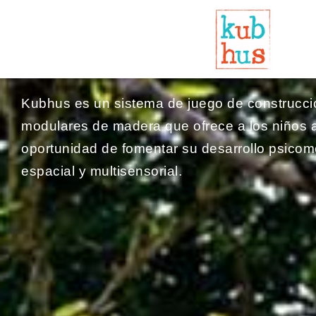
Ir
al
DESARROLLADO Y DISEÑADO EN CHILE
contenido
Moverse para experim
Kubhus es un sistema de juego de construcc
modulares de madera que ofrece a los niños a 
oportunidad de fomentar su desarrollo psicom
espacial y multisensorial.